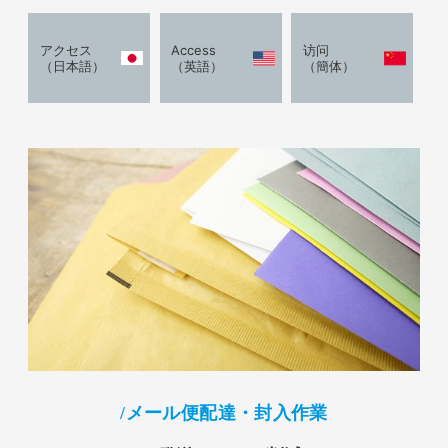
アクセス
Access
访问
（日本語）
（英語）
（簡体）
メール便配達・封入作業